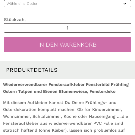
Stückzahl
Fensterbild
Frühling
Tulpen
IN DEN WARENKORB
und
Bienen
Osterdeko
Blumenwiese
PRODUKTDETAILS
Fensterdeko
Kinderzimmer
Wiederverwendbarer Fensteraufkleber Fensterbild Frühling
Kind
Ostern Tulpen und Bienen Blumenwiese, Fensterdeko
Menge
Mit diesem Aufkleber kannst Du Deine Frühlings- und
Osterdekoration komplett machen. Ob für Kinderzimmer,
Wohnzimmer, Schlafzimmer, Küche oder Hauseingang ….die
Fensteraufkleber aus wiederverwendbarer PVC Folie sind
statisch haftend (ohne Kleber), lassen sich problemlos auf