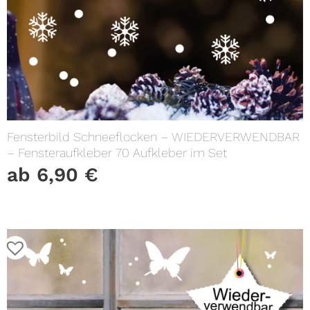
Fensterbild Schneeflocken – WIEDERVERWENDBAR
– Fensteraufkleber 70 Aufkleber im Set
ab
6,90
€