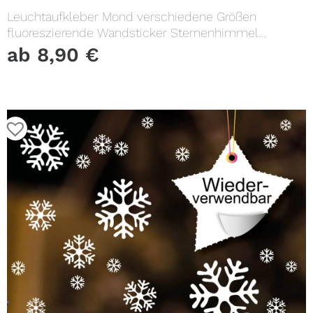
Leuchtaufkleber Mond verschiedene Größen
fluoreszierende Wandsticker Sternenhimmel
Kinderzimmer Geschenk Dekoration
ab
8,90
€