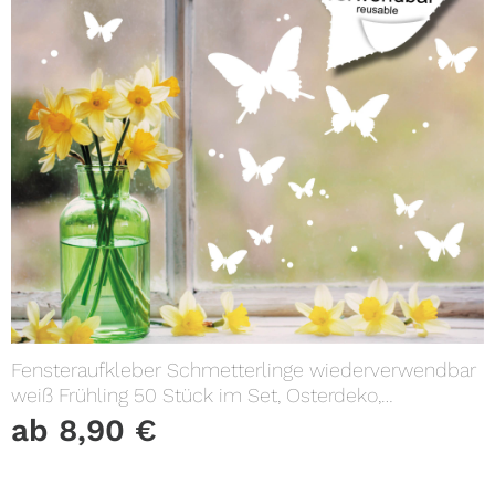
Fensteraufkleber Schmetterlinge wiederverwendbar
weiß Frühling 50 Stück im Set, Osterdeko,
Frühlingsdeko
ab
8,90
€