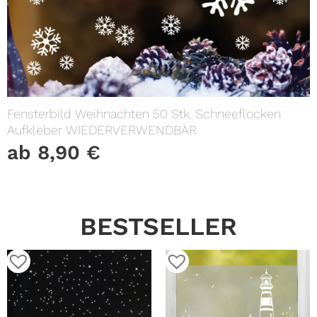
Fensterbild Weihnachten 50 Stk. Schneeflocken
Aufkleber WIEDERVERWENDBAR
ab
8,90
€
BESTSELLER