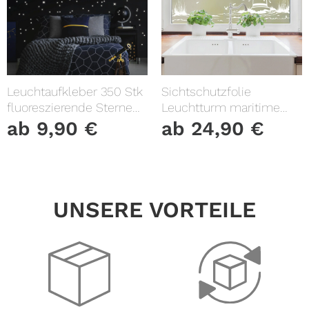
Leuchtaufkleber 350 Stk
Sichtschutzfolie
fluoreszierende Sterne
Leuchtturm maritime
und Punkte leuchten im
Fensterfolie Fensterdeko
ab
9,90
€
ab
24,90
€
Dunklen Kinderzimmer
Milchglasfolie
Sternenhimmel
UNSERE VORTEILE