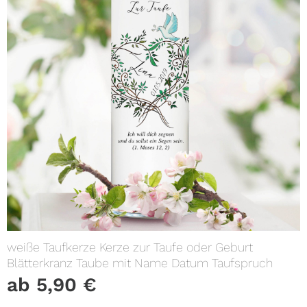
weiße Taufkerze Kerze zur Taufe oder Geburt
Blätterkranz Taube mit Name Datum Taufspruch
ab
5,90
€