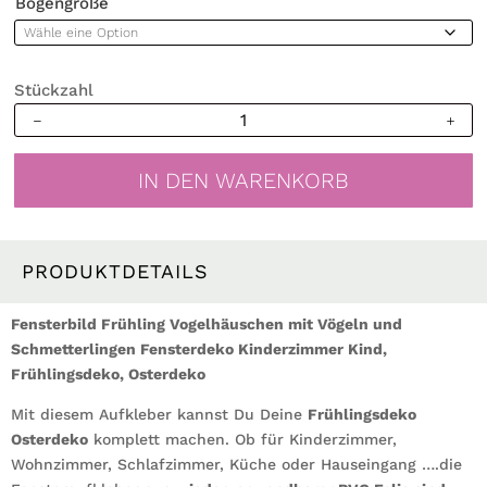
Bogengröße
Stückzahl
Fensterbild
Frühling
Vogelhäuschen
IN DEN WARENKORB
mit
Vögeln
und
Schmetterlingen
PRODUKTDETAILS
Fensterdeko
Kinderzimmer
Fensterbild Frühling Vogelhäuschen mit Vögeln und
Kind,
Schmetterlingen Fensterdeko Kinderzimmer Kind,
Frühlingsdeko,
Frühlingsdeko, Osterdeko
Osterdeko
Mit diesem Aufkleber kannst Du Deine
Menge
Frühlingsdeko
Osterdeko
komplett machen. Ob für Kinderzimmer,
Wohnzimmer, Schlafzimmer, Küche oder Hauseingang ….die