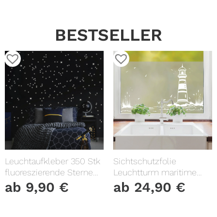
BESTSELLER
Leuchtaufkleber 350 Stk
Sichtschutzfolie
fluoreszierende Sterne
Leuchtturm maritime
und Punkte leuchten im
Fensterfolie Fensterdeko
ab
9,90
€
ab
24,90
€
Dunklen Kinderzimmer
Milchglasfolie
Sternenhimmel