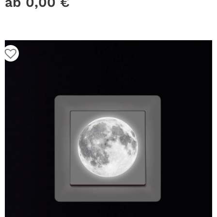
ab
0,00
€