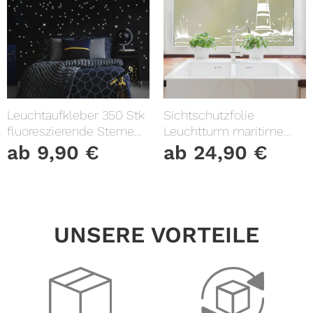
Leuchtaufkleber 350 Stk
Sichtschutzfolie
fluoreszierende Sterne
Leuchtturm maritime
und Punkte leuchten im
Fensterfolie Fensterdeko
ab
9,90
€
ab
24,90
€
Dunklen Kinderzimmer
Milchglasfolie
Sternenhimmel
UNSERE VORTEILE