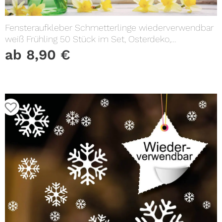
Fensteraufkleber Schmetterlinge wiederverwendbar
weiß Frühling 50 Stück im Set, Osterdeko,
Frühlingsdeko
ab
8,90
€