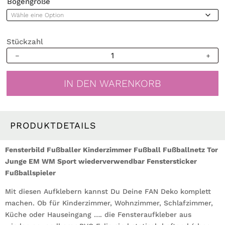
Bogengröße
Stückzahl
Fensterbild
Fußballer
Kinderzimmer
IN DEN WARENKORB
Fussball
Fußballnetz
Tor
Junge
PRODUKTDETAILS
EM
WM
Fensterbild Fußballer Kinderzimmer Fußball Fußballnetz Tor
Sport
Junge EM WM Sport wiederverwendbar Fenstersticker
wiederverwendbar
Fußballspieler
Fenstersticker
Mit diesen Aufklebern kannst Du Deine FAN Deko komplett
Fußballspieler
machen. Ob für Kinderzimmer, Wohnzimmer, Schlafzimmer,
Menge
Küche oder Hauseingang …. die Fensteraufkleber aus