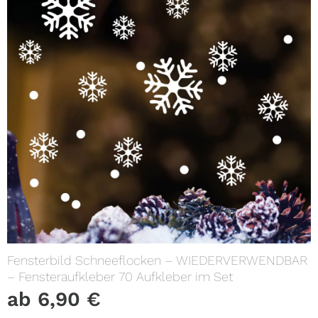
Fensterbild Schneeflocken – WIEDERVERWENDBAR
– Fensteraufkleber 70 Aufkleber im Set
ab
6,90
€