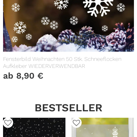
Fensterbild Weihnachten 50 Stk. Schneeflocken
Aufkleber WIEDERVERWENDBAR
ab
8,90
€
BESTSELLER