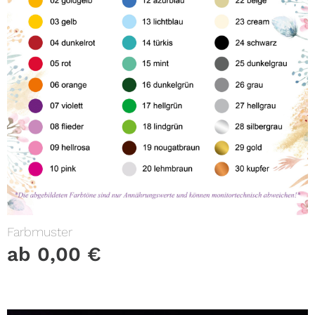
Farbmuster
ab
0,00
€