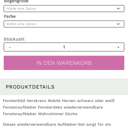
Bogengröße
Farbe
Stückzahl
Fensterbild
Herzkranz
Mobile
IN DEN WARENKORB
Herzen
schwarz
weiß
Fensteraufkleber
PRODUKTDETAILS
Fensterdeko
wiederverwendbare
Fensterbild Herzkranz Mobile Herzen schwarz oder weiß
Fensteraufkleber
Fensteraufkleber Fensterdeko wiederverwendbare
Wohnzimmer
Fensteraufkleber Wohnzimmer Küche
Küche
Dieses wiederverwendbare Aufkleber-Set sorgt für ein
Menge