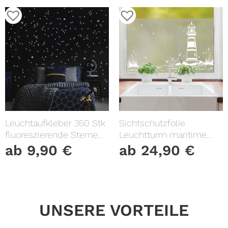
Leuchtaufkleber 350 Stk
Sichtschutzfolie
fluoreszierende Sterne
Leuchtturm maritime
und Punkte leuchten im
Fensterfolie Fensterdeko
ab
9,90
€
ab
24,90
€
Dunklen Kinderzimmer
Milchglasfolie
Sternenhimmel
UNSERE VORTEILE