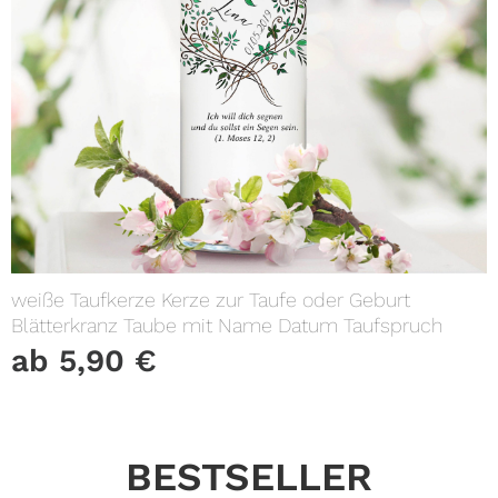
weiße Taufkerze Kerze zur Taufe oder Geburt
Blätterkranz Taube mit Name Datum Taufspruch
ab
5,90
€
BESTSELLER