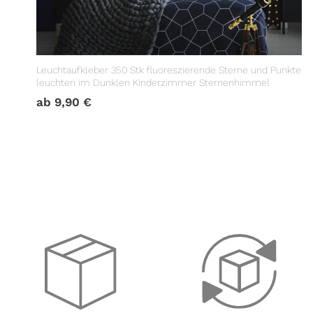
Leuchtaufkleber 350 Stk fluoreszierende Sterne und Punkte
leuchten im Dunklen Kinderzimmer Sternenhimmel
ab
9,90
€