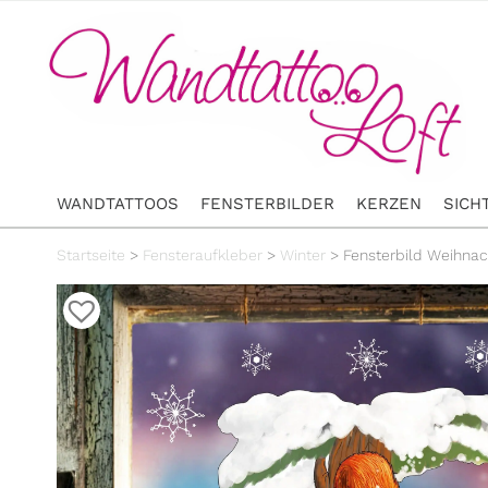
WANDTATTOOS
FENSTERBILDER
KERZEN
SICH
Startseite
>
Fensteraufkleber
>
Winter
>
Fensterbild Weihna