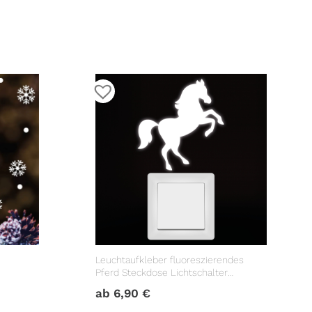
Leuchtaufkleber fluoreszierendes
Pferd Steckdose Lichtschalter
r im Set
Dekoration Kinderzimmer
ab
6,90
€