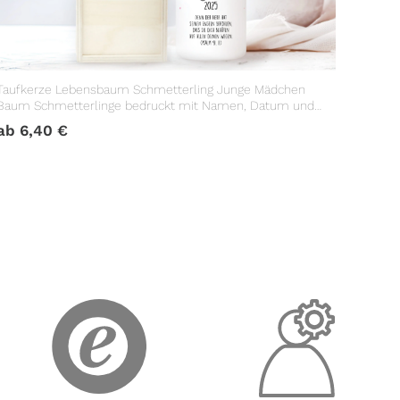
Taufkerze Lebensbaum Schmetterling Junge Mädchen
Baum Schmetterlinge bedruckt mit Namen, Datum und
Taufspruch
ab
6,40
€