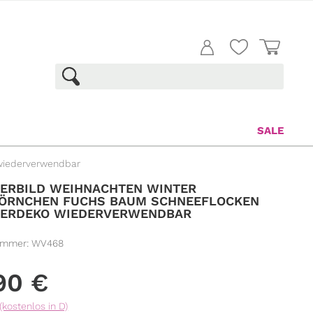
SALE
 wiederverwendbar
ERBILD WEIHNACHTEN WINTER
HÖRNCHEN FUCHS BAUM SCHNEEFLOCKEN
TERDEKO WIEDERVERWENDBAR
ummer:
WV468
,90
€
(kostenlos in D)