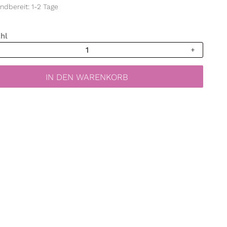
ndbereit: 1-2 Tage
hl
ild
chten
IN DEN WARENKORB
nchen
locken
deko
erwendbar