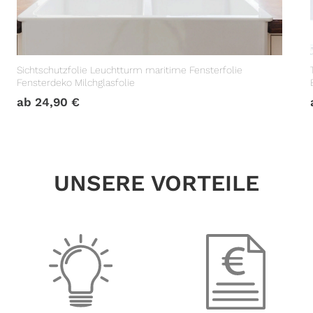
Sichtschutzfolie Leuchtturm maritime Fensterfolie
Fensterdeko Milchglasfolie
ab
24,90
€
UNSERE VORTEILE