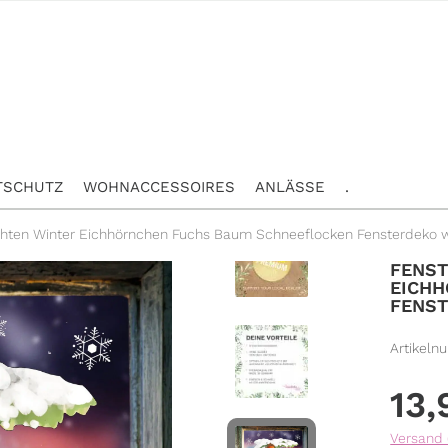
TSCHUTZ
WOHNACCESSOIRES
ANLÄSSE
.
chten Winter Eichhörnchen Fuchs Baum Schneeflocken Fensterdeko
FENST
EICH
FENS
Artikeln
13
Versand 