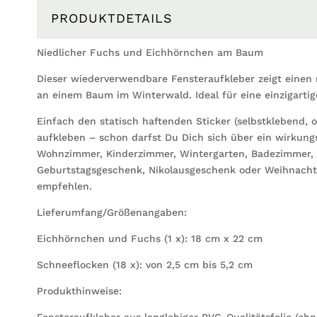
PRODUKTDETAILS
Niedlicher Fuchs und Eichhörnchen am Baum
Dieser wiederverwendbare Fensteraufkleber zeigt eine
an einem Baum im Winterwald. Ideal für eine einzigartig
Einfach den statisch haftenden Sticker (selbstklebend, 
aufkleben – schon darfst Du Dich sich über ein wirkungs
Wohnzimmer, Kinderzimmer, Wintergarten, Badezimmer, i
Geburtstagsgeschenk, Nikolausgeschenk oder Weihnachts
empfehlen.
Lieferumfang/Größenangaben:
Eichhörnchen und Fuchs (1 x): 18 cm x 22 cm
Schneeflocken (18 x): von 2,5 cm bis 5,2 cm
Produkthinweise:
Fensteraufkleber aus langlebiger PVC-Qualitätsfolie (ohn