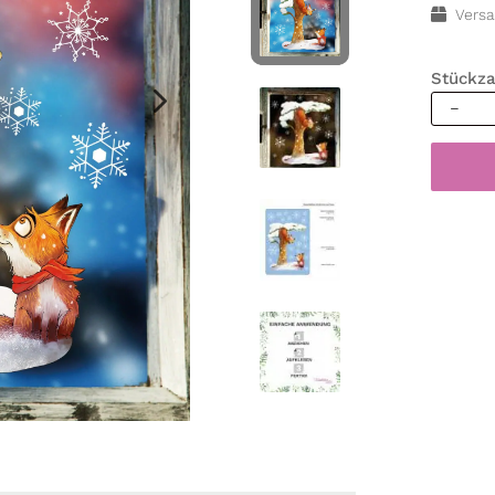
Versa
Stückza
Fensterb
Weihna
Winter
Eichhör
Fuchs
Baum
Schneef
Fenster
wiederv
Menge