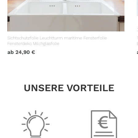
Sichtschutzfolie Leuchtturm maritime Fensterfolie
Fensterdeko Milchglasfolie
ab
24,90
€
UNSERE VORTEILE