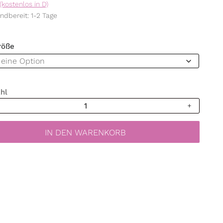
(kostenlos in D)
ndbereit: 1-2 Tage
röße
hl
bild
chten
IN DEN WARENKORB
flocken
verwendbar
iche
rdeko
lebend,