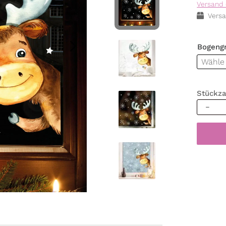
Versand 
Versa
Bogeng
Stückza
Fenster
Weihna
Winter
Elch
mit
Schnee
wieder
winterl
Fenste
Rentier
selbstk