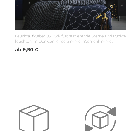
Leuchtaufkleber 350 Stk fluoreszierende Sterne und Punkte
leuchten im Dunklen Kinderzimmer Sternenhimmel
ab
9,90
€