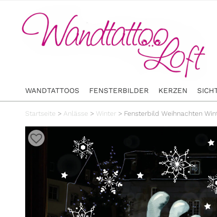
WANDTATTOOS
FENSTERBILDER
KERZEN
SICH
Startseite
>
Anlässe
>
Winter
>
Fensterbild Weihnachten Win