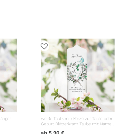
fänger
weiße Taufkerze Kerze zur Taufe oder
Geburt Blätterkranz Taube mit Name
Datum Taufspruch
ab
5,90
€