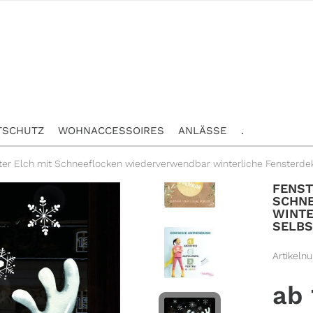
TSCHUTZ
WOHNACCESSOIRES
ANLÄSSE
.
ter Elch mit Schneeflocken wiederverwendbar winterliche Fensterde
FENST
SCHN
WINTE
SELBS
Artikeln