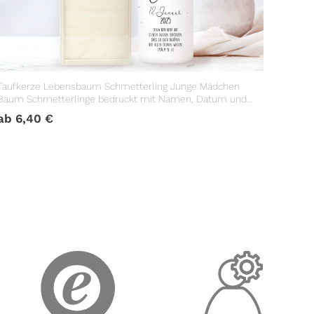
Taufkerze Lebensbaum Schmetterling Junge Mädchen
Baum Schmetterlinge bedruckt mit Namen, Datum und
Taufspruch
ab
6,40
€