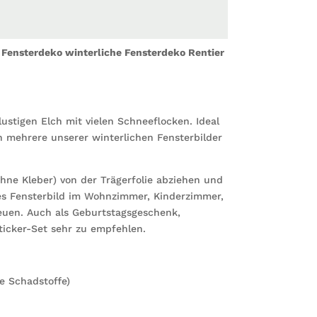
Weihna
Menge
 Fensterdeko winterliche Fensterdeko Rentier
ustigen Elch mit vielen Schneeflocken. Ideal
ch mehrere unserer winterlichen Fensterbilder
ohne Kleber) von der Trägerfolie abziehen und
les Fensterbild im Wohnzimmer, Kinderzimmer,
euen. Auch als Geburtstagsgeschenk,
ticker-Set sehr zu empfehlen.
e Schadstoffe)