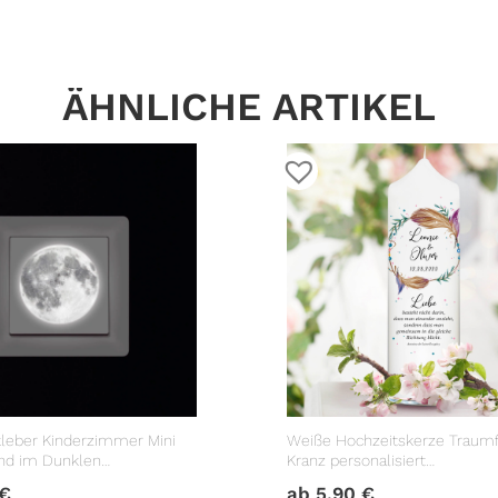
ÄHNLICHE ARTIKEL
leber Kinderzimmer Mini
Weiße Hochzeitskerze Traum
nd im Dunklen
Kranz personalisiert
ter
Hochzeitsgeschenk
€
ab
5,90
€