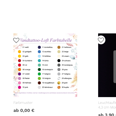
Farbmuster
Leuchtaufk
4,3 cm Mo
ab
0,00
€
Lichtschal
ab
3,90