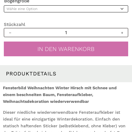
Bogengröße
Stückzahl
Fensterbild
Weihnachten
Winter
IN DEN WARENKORB
Hirsch
Schnee
Baum
wiederverwendbarer
PRODUKTDETAILS
Fensteraufkleber
Weihnachtsdeko
Fensterbild Weihnachten Winter Hirsch mit Schnee und
Menge
einem beschneiten Baum, Fensteraufkleber,
Weihnachtsdekoration wiederverwendbar
Dieser niedliche wiederverwendbare Fensteraufkleber ist
ideal für eine einzigartige Winterdekoration. Einfach den
statisch haftenden Sticker (selbstklebend, ohne Kleber) von