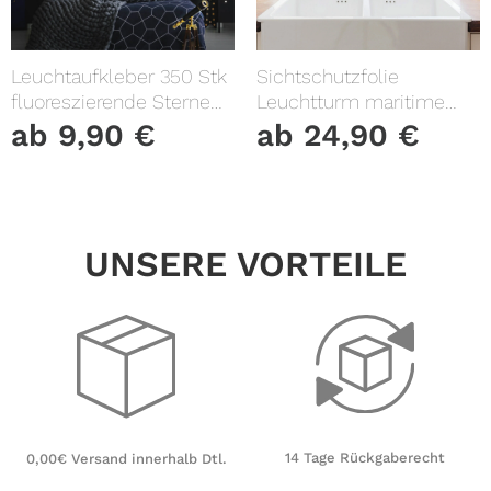
Leuchtaufkleber 350 Stk
Sichtschutzfolie
fluoreszierende Sterne
Leuchtturm maritime
und Punkte leuchten im
Fensterfolie Fensterdeko
ab
9,90
€
ab
24,90
€
Dunklen Kinderzimmer
Milchglasfolie
Sternenhimmel
UNSERE VORTEILE
14 Tage Rückgaberecht
0,00€ Versand innerhalb Dtl.