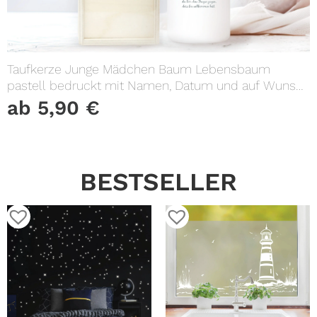
Taufkerze Junge Mädchen Baum Lebensbaum
pastell bedruckt mit Namen, Datum und auf Wunsch
eigenem, vorgegebenem oder keinem Taufspruch
ab
5,90
€
BESTSELLER