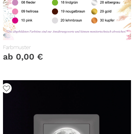
Farbmuster
ab
0,00
€