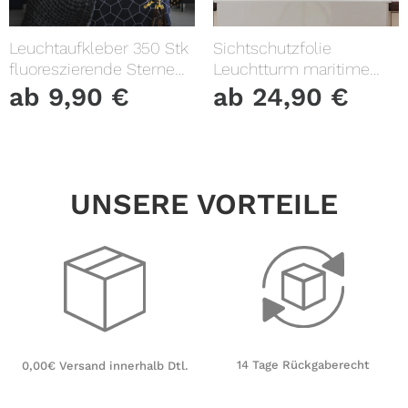
Leuchtaufkleber 350 Stk
Sichtschutzfolie
fluoreszierende Sterne
Leuchtturm maritime
und Punkte leuchten im
Fensterfolie Fensterdeko
ab
9,90
€
ab
24,90
€
Dunklen Kinderzimmer
Milchglasfolie
Sternenhimmel
UNSERE VORTEILE
14 Tage Rückgaberecht
0,00€ Versand innerhalb Dtl.