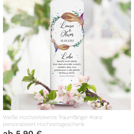
Weiße Hochzeitskerze Traumfänger Kranz
personalisiert Hochzeitsgeschenk
ab
5,90
€