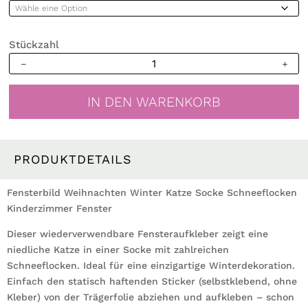
Stückzahl
Fensterbild
Weihnachten
Winter
IN DEN WARENKORB
Katze
Socke
Schneeflocken
Kinderzimmer
PRODUKTDETAILS
Fenster
wiederverwendbar
Fensterbild Weihnachten Winter Katze Socke Schneeflocken
Menge
Kinderzimmer Fenster
Dieser wiederverwendbare Fensteraufkleber zeigt eine
niedliche Katze in einer Socke mit zahlreichen
Schneeflocken. Ideal für eine einzigartige Winterdekoration.
Einfach den statisch haftenden Sticker (selbstklebend, ohne
Kleber) von der Trägerfolie abziehen und aufkleben – schon