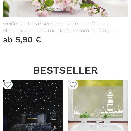
weiße Taufkerze Kerze zur Taufe oder Geburt
Blätterkranz Taube mit Name Datum Taufspruch
ab
5,90
€
BESTSELLER