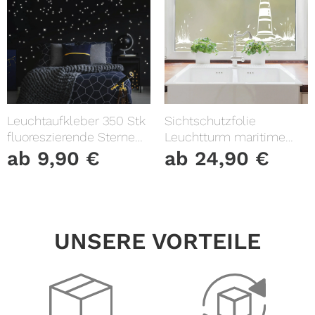
Leuchtaufkleber 350 Stk
Sichtschutzfolie
fluoreszierende Sterne
Leuchtturm maritime
und Punkte leuchten im
Fensterfolie Fensterdeko
ab
9,90
€
ab
24,90
€
Dunklen Kinderzimmer
Milchglasfolie
Sternenhimmel
UNSERE VORTEILE