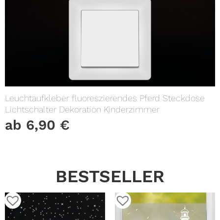
Leuchtaufkleber fluoreszierendes Pferd Steckdose
Lichtschalter Dekoration Kinderzimmer
ab
6,90
€
BESTSELLER