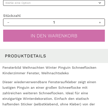
Stückzahl
Fensterbild
Weihnachten
Winter
IN DEN WARENKORB
Pinguin
Schneeflocken
Kinderzimmer
Fenster
PRODUKTDETAILS
Weihnachtsdeko
Menge
Fensterbild Weihnachten Winter Pinguin Schneeflocken
Kinderzimmer Fenster, Weihnachtsdeko
Dieser wiederverwendbare Fensteraufkleber zeigt einen
lustigen Pinguin an einer großen Schneeflocke mit
zahlreichen weiteren Schneeflocken. Ideal für eine
einzigartige Winterdekoration. Einfach den statisch
haftenden Sticker (selbstklebend, ohne Kleber) von der