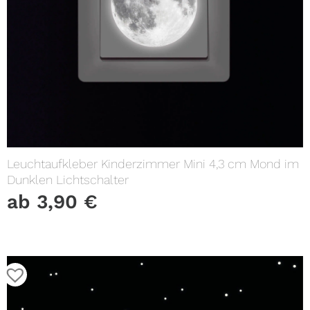
Leuchtaufkleber Kinderzimmer Mini 4,3 cm Mond im
Dunklen Lichtschalter
ab
3,90
€