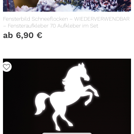
Fensterbild Schneeflocken – WIEDERVERWENDBAR
– Fensteraufkleber 70 Aufkleber im Set
ab
6,90
€