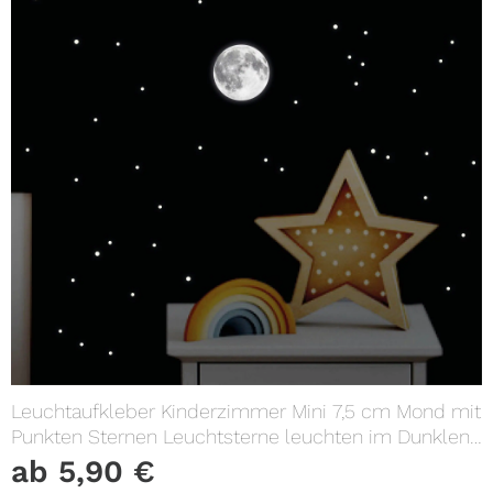
Leuchtaufkleber Kinderzimmer Mini 7,5 cm Mond mit
Punkten Sternen Leuchtsterne leuchten im Dunklen
Lichtschalter
ab
5,90
€