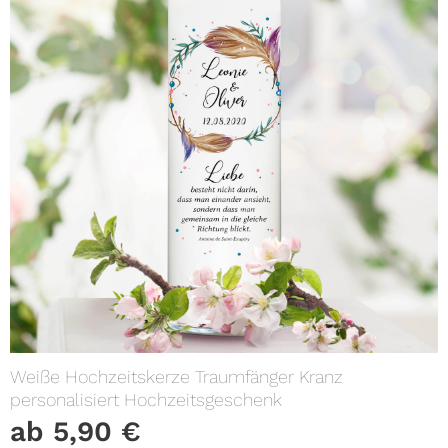
Weiße Hochzeitskerze Traumfänger Kranz
personalisiert Hochzeitsgeschenk
ab
5,90
€