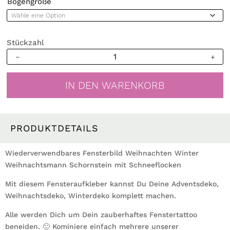
Bogengröße
Stückzahl
Fensterbild
Weihnachten
Winter
IN DEN WARENKORB
Weihnachtsmann
Schornstein
mit
Schneeflocken
PRODUKTDETAILS
Adventsdeko
wiederverwendbar
Wiederverwendbares Fensterbild Weihnachten Winter
Menge
Weihnachtsmann Schornstein mit Schneeflocken
Mit diesem Fensteraufkleber kannst Du Deine Adventsdeko,
Weihnachtsdeko, Winterdeko komplett machen.
Alle werden Dich um Dein zauberhaftes Fenstertattoo
beneiden. 🙂 Kominiere einfach mehrere unserer