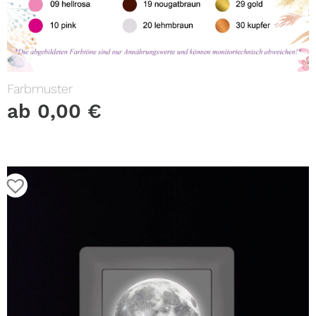
Farbmuster
ab
0,00
€