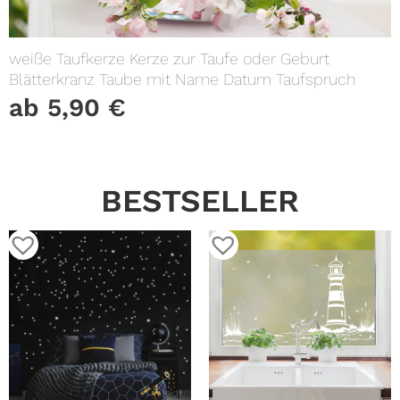
weiße Taufkerze Kerze zur Taufe oder Geburt
Blätterkranz Taube mit Name Datum Taufspruch
ab
5,90
€
BESTSELLER