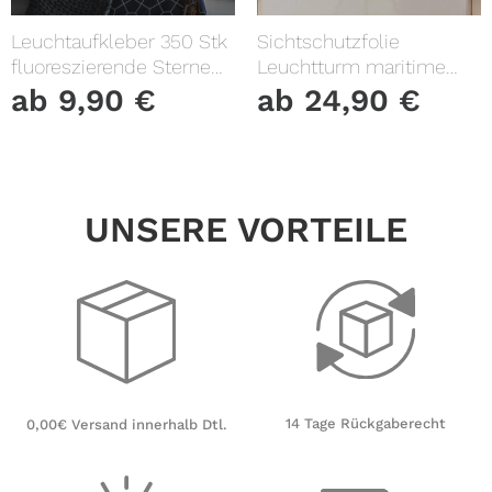
Leuchtaufkleber 350 Stk
Sichtschutzfolie
fluoreszierende Sterne
Leuchtturm maritime
und Punkte leuchten im
Fensterfolie Fensterdeko
ab
9,90
€
ab
24,90
€
Dunklen Kinderzimmer
Milchglasfolie
Sternenhimmel
UNSERE VORTEILE
14 Tage Rückgaberecht
0,00€ Versand innerhalb Dtl.