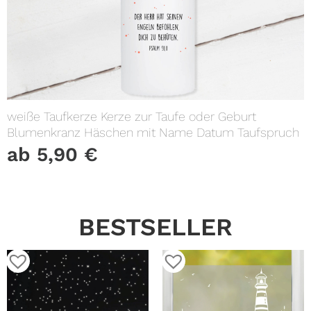
weiße Taufkerze Kerze zur Taufe oder Geburt
Blumenkranz Häschen mit Name Datum Taufspruch
ab
5,90
€
BESTSELLER