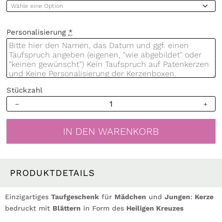
Personalisierung
*
Stückzahl
Taufkerze
Blätterkreuz
grün
IN DEN WARENKORB
Junge
oder
Mädchen
Heiliges
PRODUKTDETAILS
Kreuz
Blätter
Einzigartiges
Taufgeschenk
für
Mädchen
und
Jungen
:
Kerze
Kerze
bedruckt mit
Blättern
in Form des
Heiligen Kreuzes
zur