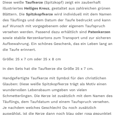
Diese weiße
Taufe
Taufkerze
(Spitzkopf) zeigt ein zauberhaft
illustriertes
mit
Heiliges Kreuz
, gestaltet aus zahlreichen grünen
Blättern. Die
Namen
Spitzkopfkerze
wird individuell mit dem Namen
des Täuflings und dem Datum der Taufe bedruckt und kann
Menge
auf Wunsch mit vorgegebenem oder eigenem Taufspruch
versehen werden. Passend dazu erhältlich sind
Patenkerzen
sowie stabile Kerzenkartons zum Transport und zur sicheren
Aufbewahrung. Ein schönes Geschenk, das ein Leben lang an
die Taufe erinnert.
Größe: 25 x 7 cm oder 25 x 8 cm
In den Sets hat die Taufkerze die Größe 25 x 7 cm.
Handgefertigte Taufkerze mit Symbol für den christlichen
Glauben: Diese weiße Spitzkopfkerze trägt als Motiv einen
wundervollen Lebensbaum umgeben von vielen
Schmetterlingen. Die Kerze ist zusätzlich mit dem Namen des
Täuflings, dem Taufdatum und einem Taufspruch versehen.
Je nachdem welches Geschlecht Du noch zusätzlich
auswählst, ist die Kerze dann noch blau oder rosa gepunktet