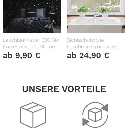
Leuchtaufkleber 350 Stk
Sichtschutzfolie
fluoreszierende Sterne
Leuchtturm maritime
und Punkte leuchten im
Fensterfolie Fensterdeko
ab
9,90
€
ab
24,90
€
Dunklen Kinderzimmer
Milchglasfolie
Sternenhimmel
UNSERE VORTEILE