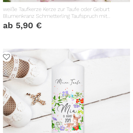
weiße Taufkerze Kerze zur Taufe oder Geburt
Blumenkranz Schmetterling Taufspruch mit
Wunschname & Datum
ab
5,90
€