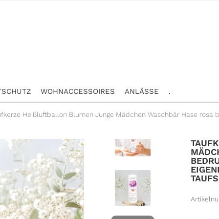
TSCHUTZ
WOHNACCESSOIRES
ANLÄSSE
.
ufkerze Heißluftballon Blumen Junge Mädchen Waschbär Hase rosa 
TAUFK
ÄDCHE
EDRUC
IGENE
AUFS
Artikeln