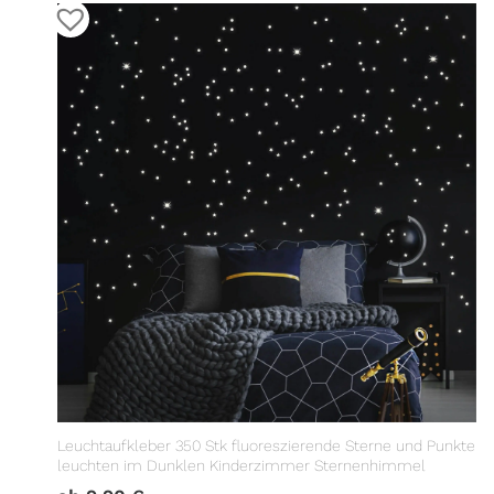
Leuchtaufkleber 350 Stk fluoreszierende Sterne und Punkte
leuchten im Dunklen Kinderzimmer Sternenhimmel