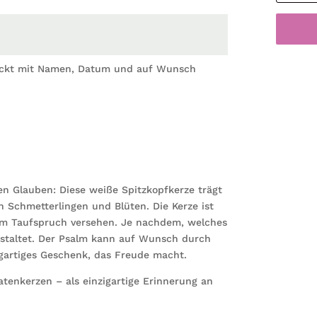
Heißluf
Blumen
Junge
Mädche
uckt mit Namen, Datum und auf Wunsch
Waschb
Hase
rosa
blau
bedruck
mit
Namen
Datum
en Glauben: Diese weiße Spitzkopfkerze trägt
und
 Schmetterlingen und Blüten. Die Kerze ist
auf
m Taufspruch versehen. Je nachdem, welches
Wunsc
gestaltet. Der Psalm kann auf Wunsch durch
eigenem
igartiges Geschenk, das Freude macht.
vorgeg
oder
tenkerzen – als einzigartige Erinnerung an
keinem
Taufspr