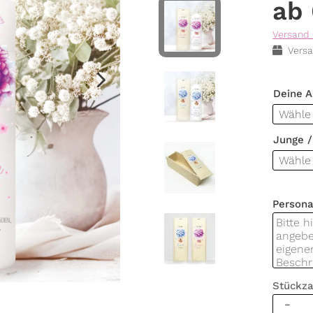
Versand 
Versa
Deine 
Junge 
Persona
Stückza
Taufker