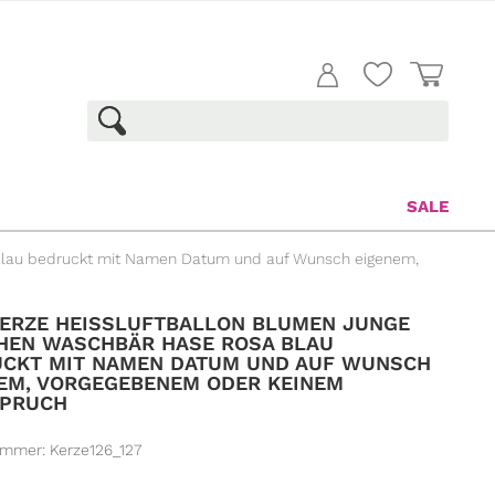
SALE
blau bedruckt mit Namen Datum und auf Wunsch eigenem,
ERZE HEISSLUFTBALLON BLUMEN JUNGE M
N WASCHBÄR HASE ROSA BLAU B
KT MIT NAMEN DATUM UND AUF WUNSCH E
M, VORGEGEBENEM ODER KEINEM T
PRUCH
ummer:
Kerze126_127