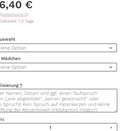
6,40
€
(kostenlos in D)
ndbereit: 1-2 Tage
Auswahl
/ Mädchen
lisierung
*
hl
ze