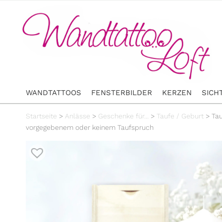
WANDTATTOOS
FENSTERBILDER
KERZEN
SICH
Startseite
>
Anlässe
>
Geschenke für...
>
Taufe / Geburt
>
Ta
vorgegebenem oder keinem Taufspruch