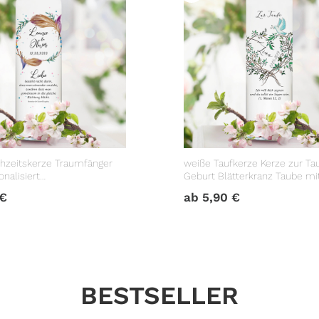
hzeitskerze Traumfänger
weiße Taufkerze Kerze zur Ta
nalisiert
Geburt Blätterkranz Taube m
geschenk
Datum Taufspruch
€
ab
5,90
€
BESTSELLER