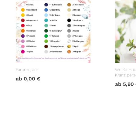
Farbmuster
Weiße Hoc
Kranz perso
ab
0,00
€
Hochzeits
ab
5,90