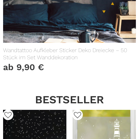
Wandtattoo Aufkleber Sticker Deko Dreiecke – 50
Stück im Set Wanddekoration
ab
9,90
€
BESTSELLER