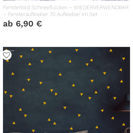
Fensterbild Schneeflocken – WIEDERVERWENDBAR
– Fensteraufkleber 70 Aufkleber im Set
ab
6,90
€