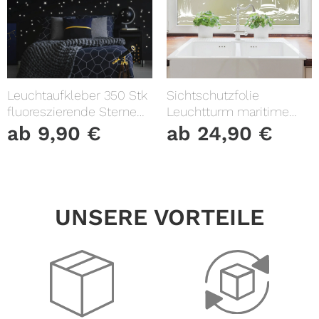
Leuchtaufkleber 350 Stk
Sichtschutzfolie
fluoreszierende Sterne
Leuchtturm maritime
und Punkte leuchten im
Fensterfolie Fensterdeko
ab
9,90
€
ab
24,90
€
Dunklen Kinderzimmer
Milchglasfolie
Sternenhimmel
UNSERE VORTEILE