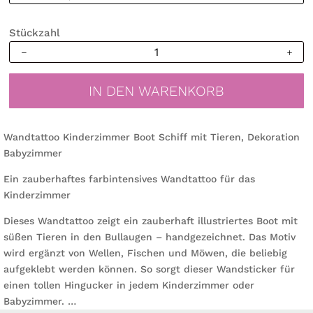
Stückzahl
Wandtattoo
Kinderzimmer
Boot
IN DEN WARENKORB
Schiff
mit
Tieren,
Wandtattoo Kinderzimmer Boot Schiff mit Tieren, Dekoration
Dekoration
Babyzimmer
Babyzimmer
Menge
Ein zauberhaftes farbintensives Wandtattoo für das
Kinderzimmer
Dieses Wandtattoo zeigt ein zauberhaft illustriertes Boot mit
süßen Tieren in den Bullaugen – handgezeichnet. Das Motiv
wird ergänzt von Wellen, Fischen und Möwen, die beliebig
aufgeklebt werden können. So sorgt dieser Wandsticker für
einen tollen Hingucker in jedem Kinderzimmer oder
Babyzimmer. …