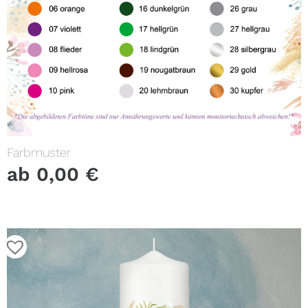
Farbmuster
ab
0,00
€