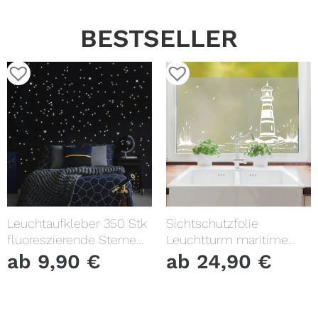
BESTSELLER
Leuchtaufkleber 350 Stk
Sichtschutzfolie
fluoreszierende Sterne
Leuchtturm maritime
und Punkte leuchten im
Fensterfolie Fensterdeko
ab
9,90
€
ab
24,90
€
Dunklen Kinderzimmer
Milchglasfolie
Sternenhimmel