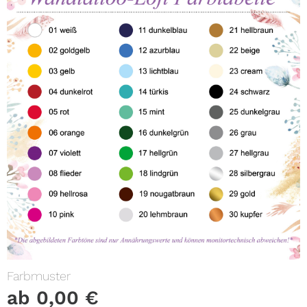
Farbmuster
ab
0,00
€