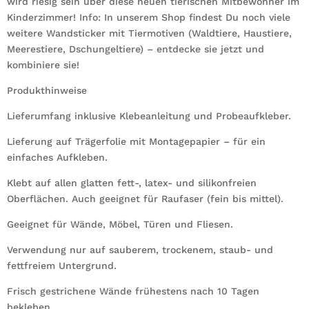
wird riesig sein über diese neuen tierischen Mitbewohner im
Kinderzimmer! Info: In unserem Shop findest Du noch viele
weitere Wandsticker mit Tiermotiven (Waldtiere, Haustiere,
Meerestiere, Dschungeltiere) – entdecke sie jetzt und
kombiniere sie!
Produkthinweise
Lieferumfang inklusive Klebeanleitung und Probeaufkleber.
Lieferung auf Trägerfolie mit Montagepapier – für ein
einfaches Aufkleben.
Klebt auf allen glatten fett-, latex- und silikonfreien
Oberflächen. Auch geeignet für Raufaser (fein bis mittel).
Geeignet für Wände, Möbel, Türen und Fliesen.
Verwendung nur auf sauberem, trockenem, staub- und
fettfreiem Untergrund.
Frisch gestrichene Wände frühestens nach 10 Tagen
bekleben.