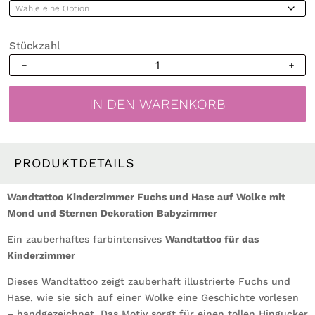
Stückzahl
Wandtattoo
Kinderzimmer
Fuchs
IN DEN WARENKORB
und
Hase
auf
Wolke
PRODUKTDETAILS
mit
Mond
Wandtattoo Kinderzimmer Fuchs und Hase auf Wolke mit
und
Mond und Sternen Dekoration Babyzimmer
Sternen
Ein zauberhaftes farbintensives
Dekoration
Wandtattoo für das
Kinderzimmer
Babyzimmer
Menge
Dieses Wandtattoo zeigt zauberhaft illustrierte Fuchs und
Hase, wie sie sich auf einer Wolke eine Geschichte vorlesen
– handgezeichnet. Das Motiv sorgt für einen tollen Hingucker