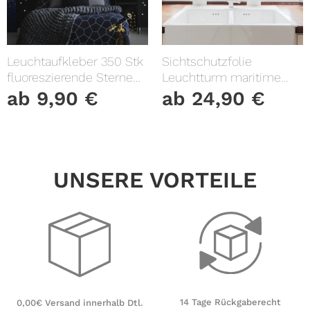
Leuchtaufkleber 350 Stk
Sichtschutzfolie
fluoreszierende Sterne
Leuchtturm maritime
und Punkte leuchten im
Fensterfolie Fensterdeko
ab
9,90
€
ab
24,90
€
Dunklen Kinderzimmer
Milchglasfolie
Sternenhimmel
UNSERE VORTEILE
14 Tage Rückgaberecht
0,00€ Versand innerhalb Dtl.