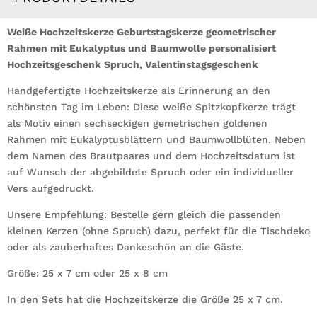
personalisiert
Hochzeitsgeschenk
Weiße Hochzeitskerze Geburtstagskerze geometrischer
Spruch,
Rahmen mit Eukalyptus und Baumwolle personalisiert
Valentinstagsgeschenk
Hochzeitsgeschenk Spruch, Valentinstagsgeschenk
Menge
Handgefertigte Hochzeitskerze als Erinnerung an den
schönsten Tag im Leben: Diese weiße Spitzkopfkerze trägt
als Motiv einen sechseckigen gemetrischen goldenen
Rahmen mit Eukalyptusblättern und Baumwollblüten. Neben
dem Namen des Brautpaares und dem Hochzeitsdatum ist
auf Wunsch der abgebildete Spruch oder ein individueller
Vers aufgedruckt.
Unsere Empfehlung: Bestelle gern gleich die passenden
kleinen Kerzen (ohne Spruch) dazu, perfekt für die Tischdeko
oder als zauberhaftes Dankeschön an die Gäste.
Größe: 25 x 7 cm oder 25 x 8 cm
In den Sets hat die Hochzeitskerze die Größe 25 x 7 cm.