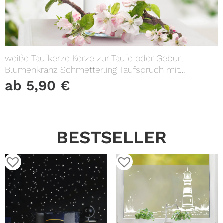
weiße Taufkerze Kerze zur Taufe oder Geburt
Blumenkranz Schmetterling Taufspruch mit
Wunschname & Datum
ab
5,90
€
BESTSELLER