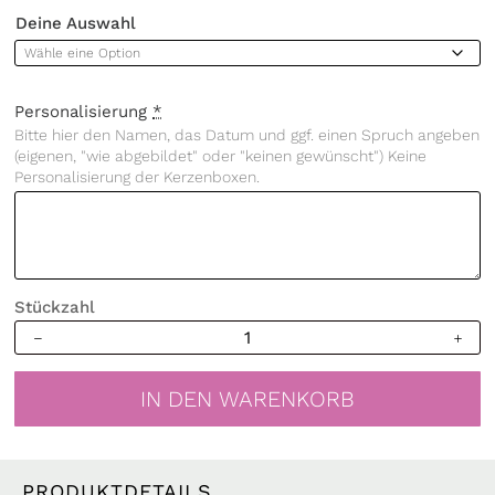
Deine Auswahl
Personalisierung
*
Bitte hier den Namen, das Datum und ggf. einen Spruch angeben
(eigenen, "wie abgebildet" oder "keinen gewünscht") Keine
Personalisierung der Kerzenboxen.
Stückzahl
Weiße
Hochzeitskerze
Geburtstagskerze
IN DEN WARENKORB
geometrischer
Rahmen
mit
Eukalyptus
PRODUKTDETAILS