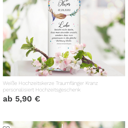
Weiße Hochzeitskerze Traumfänger Kranz
personalisiert Hochzeitsgeschenk
ab
5,90
€