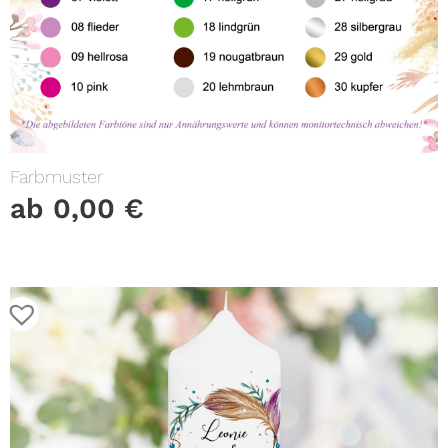
Farbmuster
ab
0,00
€