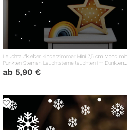
Leuchtaufkleber Kinderzimmer Mini 7,5 cm Mond mit
Punkten Sternen Leuchtsterne leuchten im Dunklen
Lichtschalter
ab
5,90
€