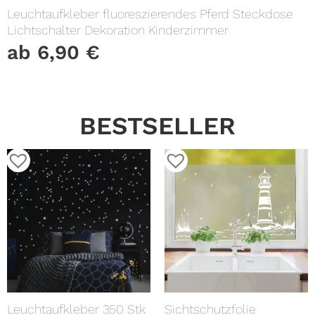
Leuchtaufkleber fluoreszierendes Pferd Steckdose
Lichtschalter Dekoration Kinderzimmer
ab
6,90
€
BESTSELLER
Leuchtaufkleber 350 Stk
Sichtschutzfolie