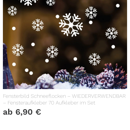
Fensterbild Schneeflocken – WIEDERVERWENDBAR
– Fensteraufkleber 70 Aufkleber im Set
ab
6,90
€