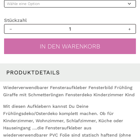
Stückzahl
Wiederverwendbares
Fensterbild
Frühling
IN DEN WARENKORB
Giraffe
mit
Schmetterlingen
Fensterdeko
PRODUKTDETAILS
Kinderzimmer
Kind
Wiederverwendbarer Fensteraufkleber Fensterbild Frühling
Menge
Giraffe mit Schmetterlingen Fensterdeko Kinderzimmer Kind
Mit diesen Aufklebern kannst Du Deine
Frühlingsdeko/Osterdeko komplett machen. Ob für
Kinderzimmer, Wohnzimmer, Schlafzimmer, Küche oder
Hauseingang ….die Fensteraufkleber aus
wiederverwendbarer PVC Folie sind statisch haftend (ohne