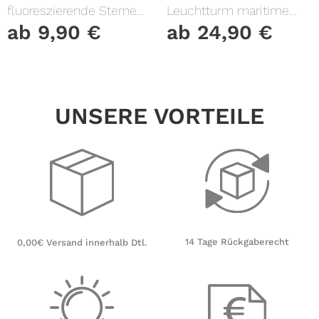
fluoreszierende Sterne
Leuchtturm maritime
und Punkte leuchten im
Fensterfolie Fensterdeko
ab
9,90
€
ab
24,90
€
Dunklen Kinderzimmer
Milchglasfolie
Sternenhimmel
UNSERE VORTEILE
14 Tage Rückgaberecht
0,00€ Versand innerhalb Dtl.