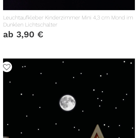
Leuchtaufkleber Kinderzimmer Mini 4,3 cm Mond im
Dunklen Lichtschalter
ab
3,90
€