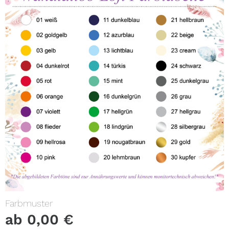
Farbmuster
ab
0,00
€