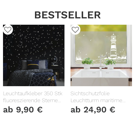
BESTSELLER
Leuchtaufkleber 350 Stk
Sichtschutzfolie
fluoreszierende Sterne
Leuchtturm maritime
und Punkte leuchten im
Fensterfolie Fensterdeko
ab
9,90
€
ab
24,90
€
Dunklen Kinderzimmer
Milchglasfolie
Sternenhimmel