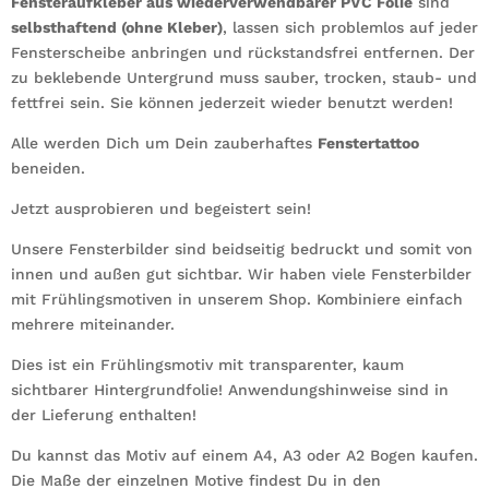
Fensteraufkleber aus wiederverwendbarer PVC Folie
sind
selbsthaftend (ohne Kleber)
, lassen sich problemlos auf jeder
Fensterscheibe anbringen und rückstandsfrei entfernen. Der
zu beklebende Untergrund muss sauber, trocken, staub- und
fettfrei sein. Sie können jederzeit wieder benutzt werden!
Alle werden Dich um Dein zauberhaftes
Fenstertattoo
beneiden.
Jetzt ausprobieren und begeistert sein!
Unsere Fensterbilder sind beidseitig bedruckt und somit von
innen und außen gut sichtbar. Wir haben viele Fensterbilder
mit Frühlingsmotiven in unserem Shop. Kombiniere einfach
mehrere miteinander.
Dies ist ein Frühlingsmotiv mit transparenter, kaum
sichtbarer Hintergrundfolie! Anwendungshinweise sind in
der Lieferung enthalten!
Du kannst das Motiv auf einem A4, A3 oder A2 Bogen kaufen.
Die Maße der einzelnen Motive findest Du in den