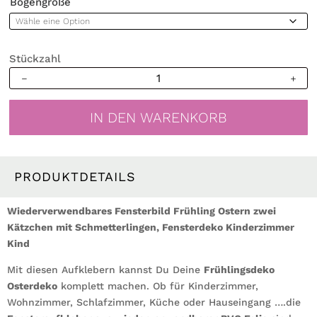
Bogengröße
Stückzahl
Wiederverwendbares
Fensterbild
Frühling
IN DEN WARENKORB
Ostern
Katze
mit
Schubkarre
PRODUKTDETAILS
Schmetterlinge,
Fensterdeko
Wiederverwendbares Fensterbild Frühling Ostern zwei
Kinderzimmer
Kätzchen mit Schmetterlingen, Fensterdeko Kinderzimmer
Kind,
Kind
Frühlingsdeko
Mit diesen Aufklebern kannst Du Deine
Menge
Frühlingsdeko
Osterdeko
komplett machen. Ob für Kinderzimmer,
Wohnzimmer, Schlafzimmer, Küche oder Hauseingang ….die