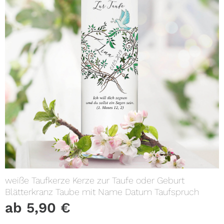
weiße Taufkerze Kerze zur Taufe oder Geburt
Blätterkranz Taube mit Name Datum Taufspruch
ab
5,90
€