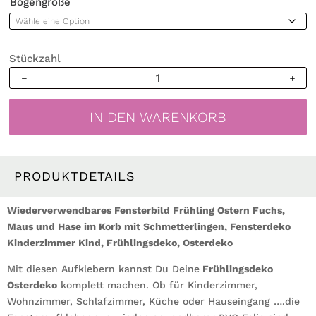
Bogengröße
Stückzahl
Wiederverwendbares
Fensterbild
Frühling
IN DEN WARENKORB
Ostern
Tiere
im
Korb,
PRODUKTDETAILS
Fensterdeko
Kinderzimmer
Wiederverwendbares Fensterbild Frühling Ostern Fuchs,
Kind,
Maus und Hase im Korb mit Schmetterlingen, Fensterdeko
Frühlingsdeko,
Kinderzimmer Kind, Frühlingsdeko, Osterdeko
Osterdeko
Mit diesen Aufklebern kannst Du Deine
Menge
Frühlingsdeko
Osterdeko
komplett machen. Ob für Kinderzimmer,
Wohnzimmer, Schlafzimmer, Küche oder Hauseingang ….die