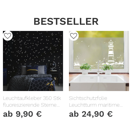
BESTSELLER
Leuchtaufkleber 350 Stk
Sichtschutzfolie
fluoreszierende Sterne
Leuchtturm maritime
und Punkte leuchten im
Fensterfolie Fensterdeko
ab
9,90
€
ab
24,90
€
Dunklen Kinderzimmer
Milchglasfolie
Sternenhimmel