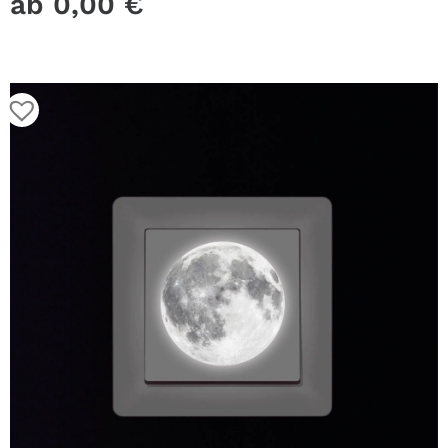
ab
0,00
€