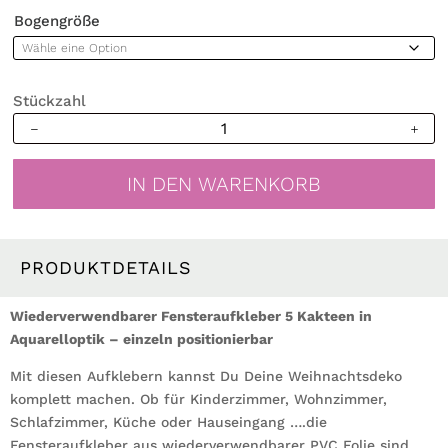
Bogengröße
Stückzahl
Wiederverwendbares
Fensterbild
Weihnachten
IN DEN WARENKORB
Kaktus
Kakteen
Aquarell
Schneeflocken
PRODUKTDETAILS
Fensterdeko
Kinderzimmer
Wiederverwendbarer Fensteraufkleber 5 Kakteen in
Kind
Aquarelloptik – einzeln positionierbar
Fensterfolie
Mit diesen Aufklebern kannst Du Deine Weihnachtsdeko
Geschenk
komplett machen. Ob für Kinderzimmer, Wohnzimmer,
Menge
Schlafzimmer, Küche oder Hauseingang ….die
Fensteraufkleber aus wiederverwendbarer PVC Folie sind