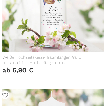
Weiße Hochzeitskerze Traumfänger Kranz
personalisiert Hochzeitsgeschenk
ab
5,90
€