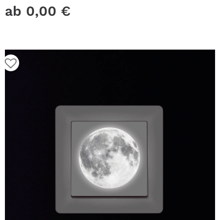
ab
0,00
€