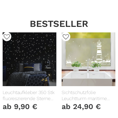
BESTSELLER
Leuchtaufkleber 350 Stk
Sichtschutzfolie
fluoreszierende Sterne
Leuchtturm maritime
und Punkte leuchten im
Fensterfolie Fensterdeko
ab
9,90
€
ab
24,90
€
Dunklen Kinderzimmer
Milchglasfolie
Sternenhimmel