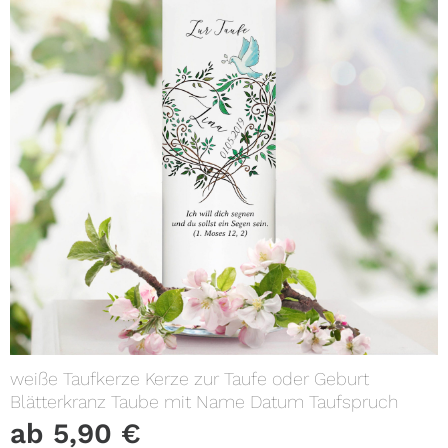
weiße Taufkerze Kerze zur Taufe oder Geburt
Blätterkranz Taube mit Name Datum Taufspruch
ab
5,90
€