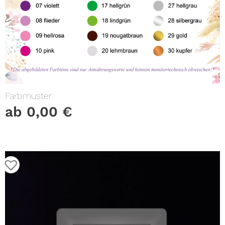
Farbmuster
ab
0,00
€