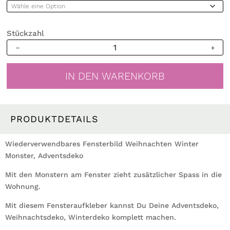
Stückzahl
Wiederverwendbares
Fensterbild
Weihnachten
IN DEN WARENKORB
Winter
Monster
Adventsdeko
Kinderzimmer
PRODUKTDETAILS
Menge
Wiederverwendbares Fensterbild Weihnachten Winter
Monster, Adventsdeko
Mit den Monstern am Fenster zieht zusätzlicher Spass in die
Wohnung.
Mit diesem Fensteraufkleber kannst Du Deine Adventsdeko,
Weihnachtsdeko, Winterdeko komplett machen.