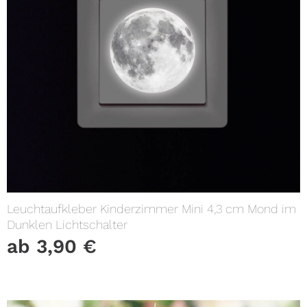
Leuchtaufkleber Kinderzimmer Mini 4,3 cm Mond im
Dunklen Lichtschalter
ab
3,90
€