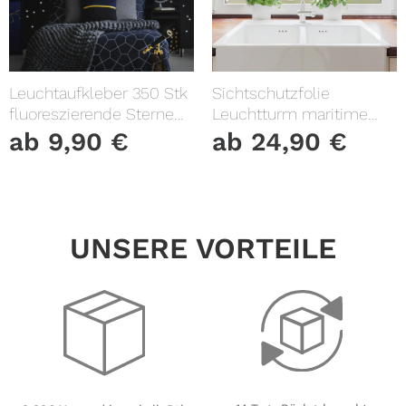
Leuchtaufkleber 350 Stk
Sichtschutzfolie
fluoreszierende Sterne
Leuchtturm maritime
und Punkte leuchten im
Fensterfolie Fensterdeko
ab
9,90
€
ab
24,90
€
Dunklen Kinderzimmer
Milchglasfolie
Sternenhimmel
UNSERE VORTEILE