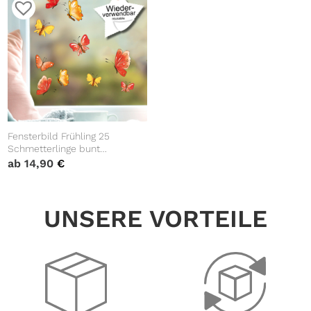
Fensterbild Frühling 25
Schmetterlinge bunt
verschiedene Farben zur
ab
14,90
€
Auswahl pastell,
Frühlingsdeko, Osterdeko
UNSERE VORTEILE