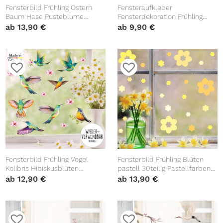
Fensterbild Frühling Ostern
Fensteraufkleber
Baum Hase Pusteblume
Fensterdekoration Frühling
Schmetterlinge
Schmetterlinge Blumen Hasen,
ab
13,90
€
ab
9,90
€
Wiederverwendbare
wiederverwendbar, weiß 40
Fensterdeko Kinderzimmer
Stück im Set, Frühlingsdeko,
Osterdeko Frühlingsdeko
Osterdeko
Fensterbild Frühling Vogel
Fensterbild Frühling Blüten
Kolibris Hibiskusblüten
pastell 30teilig Pastellfarben
Vogelset wiederverwendbare
wiederverwendbar, Dekoration
ab
12,90
€
ab
13,90
€
Fensteraufkleber
Ostern Frühling
Kinderzimmer Baby Kind,
Osterdeko