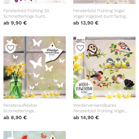
Fensterbild Frühling 30
Fensterbild Frühling Vogel
Schmetterlinge bunt,
Vögel Vogelset bunt farbig
verschiedene Farben zur
wiederverwendbare
ab
9,90
€
ab
13,90
€
Auswahl pastell,
Fensteraufkleber
Fensterdekoration Frühling
Kinderzimmer Baby Kind,
Kinderzimmer
Osterdeko, Frühlingsdeko
Fensteraufkleber
Wiederverwendbares
Schmetterlinge
Fensterbild Frühling Vögel
wiederverwendbar weiß
Vogelset Fensteraufkleber
ab
8,90
€
ab
14,90
€
Frühling 50 Stück im Set,
Kinderzimmer Baby Kind,
Osterdeko, Frühlingsdeko
Frühlingsdeko, Osterdeko