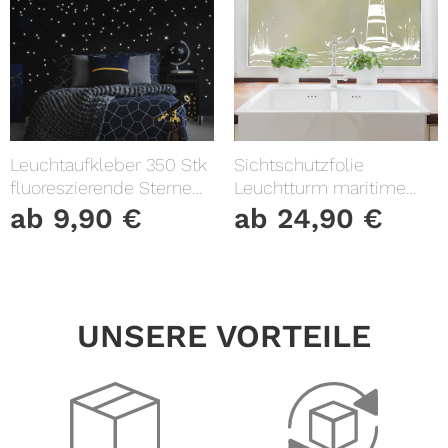
Leuchtaufkleber 350 Stk
Sichtschutzfolie
fluoreszierende Sterne
Leuchtturm maritime
und Punkte leuchten im
Fensterfolie Fensterdeko
ab
9,90
€
ab
24,90
€
Dunklen Kinderzimmer
Milchglasfolie
Sternenhimmel
UNSERE VORTEILE