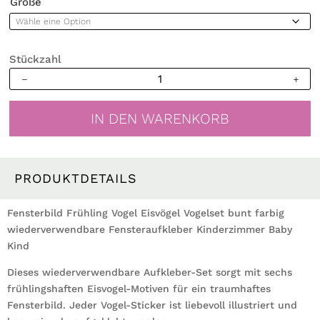
Größe
Stückzahl
Frühling
Fensterbild
Vogel
IN DEN WARENKORB
Eisvögel
Vogelset
bunt
farbig
PRODUKTDETAILS
wiederverwendbare
Fensteraufkleber
Fensterbild Frühling Vogel Eisvögel Vogelset bunt farbig
Kinderzimmer
wiederverwendbare Fensteraufkleber Kinderzimmer Baby
Baby
Kind
Kind
Dieses wiederverwendbare Aufkleber-Set sorgt mit sechs
Menge
frühlingshaften Eisvogel-Motiven für ein traumhaftes
Fensterbild. Jeder Vogel-Sticker ist liebevoll illustriert und