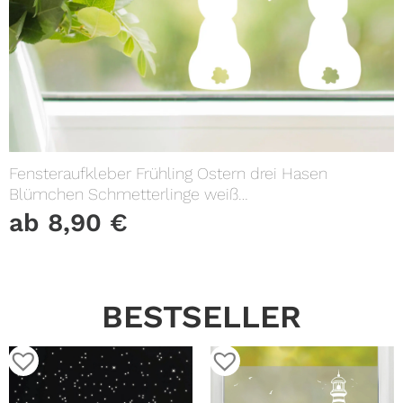
Fensteraufkleber Frühling Ostern drei Hasen
Blümchen Schmetterlinge weiß
WIEDERVERWENDBAR 23 Aufkleber im
ab
8,90
€
SetFensterbild Fensterdeko
BESTSELLER