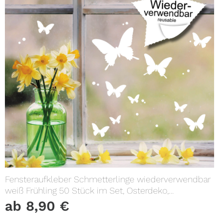
Fensteraufkleber Schmetterlinge wiederverwendbar
weiß Frühling 50 Stück im Set, Osterdeko,
Frühlingsdeko
ab
8,90
€