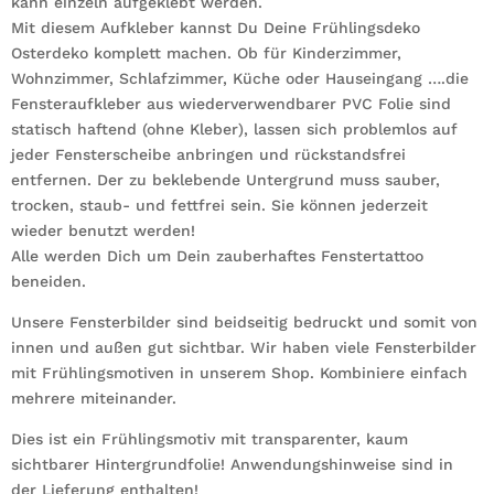
kann einzeln aufgeklebt werden.
Mit diesem Aufkleber kannst Du Deine Frühlingsdeko
Osterdeko komplett machen. Ob für Kinderzimmer,
Wohnzimmer, Schlafzimmer, Küche oder Hauseingang ….die
Fensteraufkleber aus wiederverwendbarer PVC Folie sind
statisch haftend (ohne Kleber), lassen sich problemlos auf
jeder Fensterscheibe anbringen und rückstandsfrei
entfernen. Der zu beklebende Untergrund muss sauber,
trocken, staub- und fettfrei sein. Sie können jederzeit
wieder benutzt werden!
Alle werden Dich um Dein zauberhaftes Fenstertattoo
beneiden.
Unsere Fensterbilder sind beidseitig bedruckt und somit von
innen und außen gut sichtbar. Wir haben viele Fensterbilder
mit Frühlingsmotiven in unserem Shop. Kombiniere einfach
mehrere miteinander.
Dies ist ein Frühlingsmotiv mit transparenter, kaum
sichtbarer Hintergrundfolie! Anwendungshinweise sind in
der Lieferung enthalten!