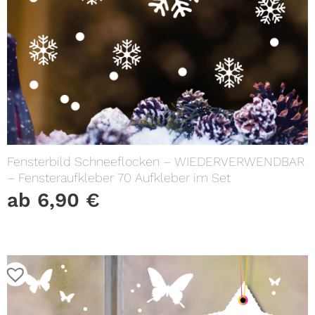
Fensterbild Schneeflocken – WIEDERVERWENDBAR
– Fensteraufkleber 70 Aufkleber im Set
ab
6,90
€