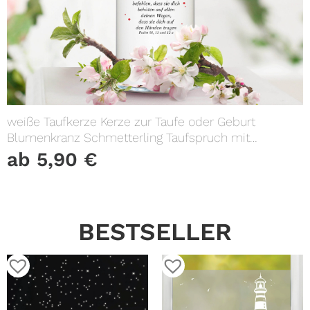
weiße Taufkerze Kerze zur Taufe oder Geburt
Blumenkranz Schmetterling Taufspruch mit
Wunschname & Datum
ab
5,90
€
BESTSELLER