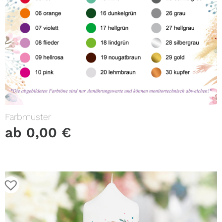
Farbmuster
ab
0,00
€