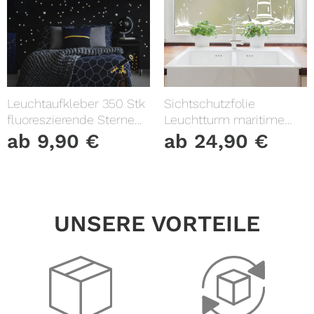
Leuchtaufkleber 350 Stk
Sichtschutzfolie
fluoreszierende Sterne
Leuchtturm maritime
und Punkte leuchten im
Fensterfolie Fensterdeko
ab
9,90
€
ab
24,90
€
Dunklen Kinderzimmer
Milchglasfolie
Sternenhimmel
UNSERE VORTEILE