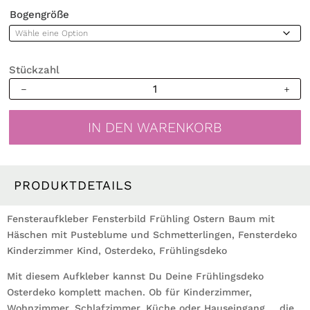
Bogengröße
Stückzahl
Fensterbild
Frühling
Ostern
IN DEN WARENKORB
Baum
Hase
Pusteblume
Schmetterlinge
PRODUKTDETAILS
Wiederverwendbare
Fensterdeko
Fensteraufkleber Fensterbild Frühling Ostern Baum mit
Kinderzimmer
Häschen mit Pusteblume und Schmetterlingen, Fensterdeko
Osterdeko
Kinderzimmer Kind, Osterdeko, Frühlingsdeko
Frühlingsdeko
Mit diesem Aufkleber kannst Du Deine Frühlingsdeko
Menge
Osterdeko komplett machen. Ob für Kinderzimmer,
Wohnzimmer, Schlafzimmer, Küche oder Hauseingang ….die