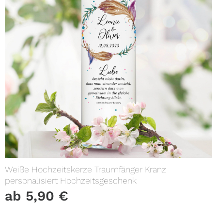
Weiße Hochzeitskerze Traumfänger Kranz
personalisiert Hochzeitsgeschenk
ab
5,90
€