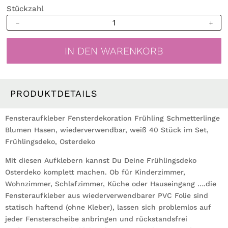
Stückzahl
Fensteraufkleber
Fensterdekoration
Frühling
IN DEN WARENKORB
Schmetterlinge
Blumen
Hasen,
wiederverwendbar,
PRODUKTDETAILS
weiß
40
Fensteraufkleber Fensterdekoration Frühling Schmetterlinge
Stück
Blumen Hasen, wiederverwendbar, weiß 40 Stück im Set,
im
Frühlingsdeko, Osterdeko
Set,
Mit diesen Aufklebern kannst Du Deine Frühlingsdeko
Frühlingsdeko,
Osterdeko komplett machen. Ob für Kinderzimmer,
Osterdeko
Wohnzimmer, Schlafzimmer, Küche oder Hauseingang ….die
Menge
Fensteraufkleber aus wiederverwendbarer PVC Folie sind
statisch haftend (ohne Kleber), lassen sich problemlos auf
jeder Fensterscheibe anbringen und rückstandsfrei