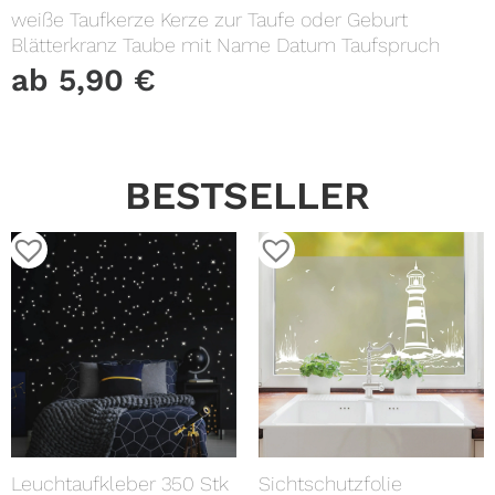
weiße Taufkerze Kerze zur Taufe oder Geburt
Blätterkranz Taube mit Name Datum Taufspruch
ab
5,90
€
BESTSELLER
Leuchtaufkleber 350 Stk
Sichtschutzfolie