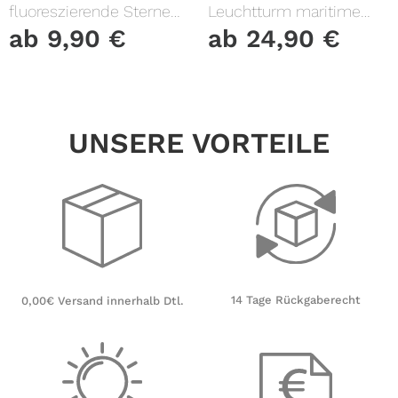
fluoreszierende Sterne
Leuchtturm maritime
und Punkte leuchten im
Fensterfolie Fensterdeko
ab
9,90
€
ab
24,90
€
Dunklen Kinderzimmer
Milchglasfolie
Sternenhimmel
UNSERE VORTEILE
14 Tage Rückgaberecht
0,00€ Versand innerhalb Dtl.