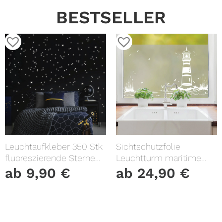
BESTSELLER
Leuchtaufkleber 350 Stk
Sichtschutzfolie
fluoreszierende Sterne
Leuchtturm maritime
und Punkte leuchten im
Fensterfolie Fensterdeko
ab
9,90
€
ab
24,90
€
Dunklen Kinderzimmer
Milchglasfolie
Sternenhimmel