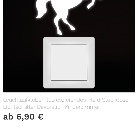
Leuchtaufkleber fluoreszierendes Pferd Steckdose
Lichtschalter Dekoration Kinderzimmer
ab
6,90
€