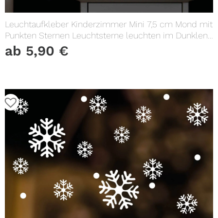
Leuchtaufkleber Kinderzimmer Mini 7,5 cm Mond mit
Punkten Sternen Leuchtsterne leuchten im Dunklen
Lichtschalter
ab
5,90
€