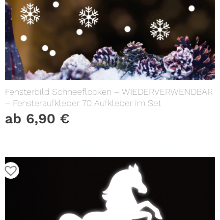
Fensterbild Schneeflocken – WIEDERVERWENDBAR
– Fensteraufkleber 70 Aufkleber im Set
ab
6,90
€