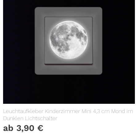
Leuchtaufkleber Kinderzimmer Mini 4,3 cm Mond im
Dunklen Lichtschalter
ab
3,90
€