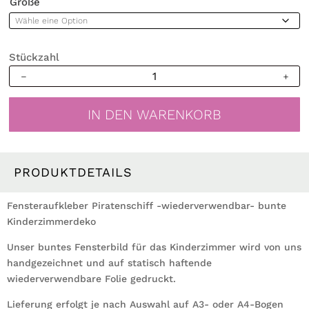
Größe
Stückzahl
Fensteraufkleber
Kinderzimmer
Piratenschiff
IN DEN WARENKORB
wiederverwendbare
Fensterdekoration
Fensterbild
Pirat
PRODUKTDETAILS
Pirateninsel
Menge
Fensteraufkleber Piratenschiff -wiederverwendbar- bunte
Kinderzimmerdeko
Unser buntes Fensterbild für das Kinderzimmer wird von uns
handgezeichnet und auf statisch haftende
wiederverwendbare Folie gedruckt.
Lieferung erfolgt je nach Auswahl auf A3- oder A4-Bogen