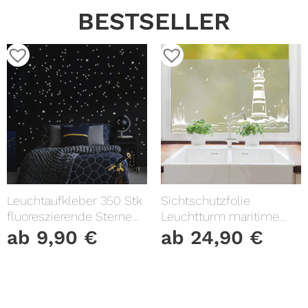
BESTSELLER
Leuchtaufkleber 350 Stk
Sichtschutzfolie
fluoreszierende Sterne
Leuchtturm maritime
und Punkte leuchten im
Fensterfolie Fensterdeko
ab
9,90
€
ab
24,90
€
Dunklen Kinderzimmer
Milchglasfolie
Sternenhimmel