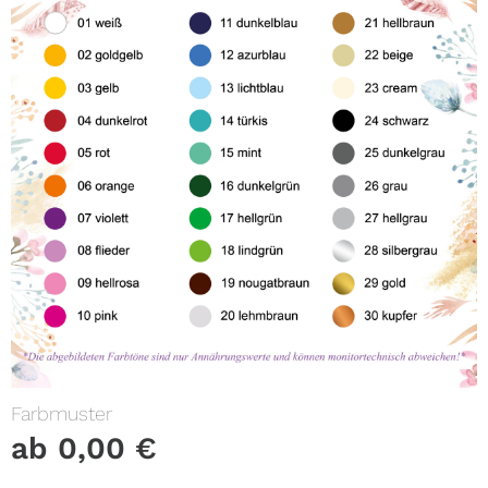
Farbmuster
ab
0,00
€