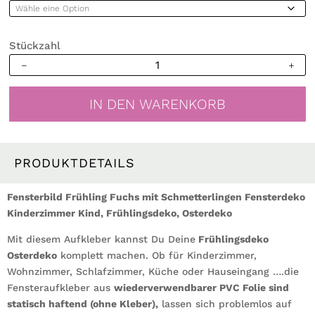
Stückzahl
Fensterbild
Frühling
Fuchs
IN DEN WARENKORB
Schmetterlinge
Fensterdeko
Kinderzimmer
Fensterfolie
PRODUKTDETAILS
Menge
Fensterbild Frühling Fuchs mit Schmetterlingen Fensterdeko
Kinderzimmer Kind, Frühlingsdeko, Osterdeko
Mit diesem Aufkleber kannst Du Deine
Frühlingsdeko
Osterdeko
komplett machen. Ob für Kinderzimmer,
Wohnzimmer, Schlafzimmer, Küche oder Hauseingang ….die
Fensteraufkleber aus
wiederverwendbarer PVC Folie sind
statisch haftend (ohne Kleber),
lassen sich problemlos auf