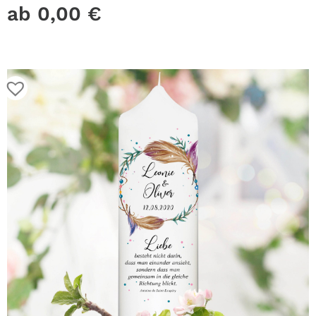
ab
0,00
€