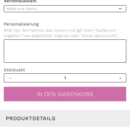
Kerzenauswahl
Personalisierung
Bitte hier den Namen, das Datum und ggf. einen Taufspruch
angeben ("wie abgebildet", eigenen oder "keinen gewünscht").
Stückzahl
Taufkerze
Kerze
Junge
IN DEN WARENKORB
Mädchen
Kranz
aus
kleinen
PRODUKTDETAILS
Gypsophila