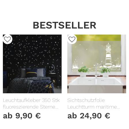
BESTSELLER
Leuchtaufkleber 350 Stk
Sichtschutzfolie
fluoreszierende Sterne
Leuchtturm maritime
und Punkte leuchten im
Fensterfolie Fensterdeko
ab
9,90
€
ab
24,90
€
Dunklen Kinderzimmer
Milchglasfolie
Sternenhimmel