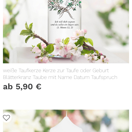
weiße Taufkerze Kerze zur Taufe oder Geburt
Blätterkranz Taube mit Name Datum Taufspruch
ab
5,90
€