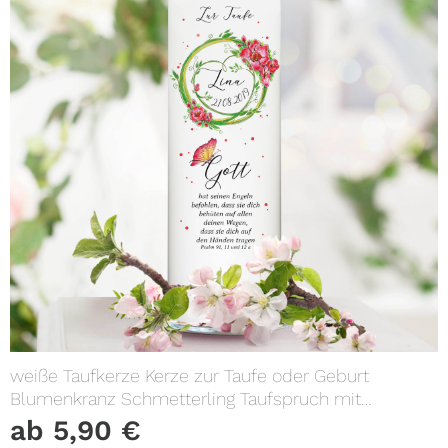
weiße Taufkerze Kerze zur Taufe oder Geburt
Blumenkranz Schmetterling Taufspruch mit
Wunschname & Datum
ab
5,90
€