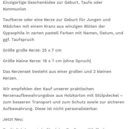
Blumen
Einzigartige Geschenkidee zur Geburt, Taufe oder
pastell
Kommunion
mit
Taufkerze oder eine Kerze zur Geburt für Jungen und
Namen,
Mädchen mit einem Kranz aus winzigen Blüten der
Datum
Gypsophila in zarten pastell Farben mit Namen, Datum, und
und
ggf. Taufspruch
ggf.
Taufspruch
Größe große Kerze: 25 x 7 cm
Menge
Größe kleine Kerze: 18 x 7 cm (ohne Spruch)
Das Kerzenset besteht aus einer großen und 2 kleinen
Kerzen.
Wir empfehlen den Kauf unserer praktischen
Kerzenaufbewahrungsbox aus Holzkarton mit Stülpdeckel –
zum besseren Transport und zum Schutz sowie zur sicheren
Aufbewahrung. Diese ist nicht personalisierbar.
Jetzt Neu: