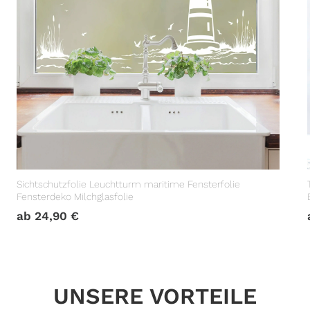
Sichtschutzfolie Leuchtturm maritime Fensterfolie
Fensterdeko Milchglasfolie
ab
24,90
€
UNSERE VORTEILE