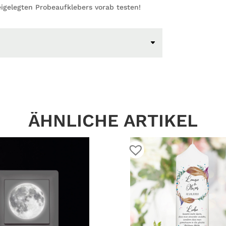
igelegten Probeaufklebers vorab testen!
Kirsch
Ast,
Dekorat
Kinder
Menge
ÄHNLICHE ARTIKEL