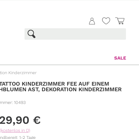
SALE
tion Kinderzimmer
ATTOO KINDERZIMMER FEE AUF EINEM
HBLUMEN AST, DEKORATION KINDERZIMMER
ummer:
10493
29,90
€
(kostenlos in D)
ndbereit: 1-2 Tage