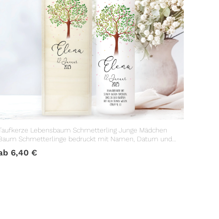
Taufkerze Lebensbaum Schmetterling Junge Mädchen
Baum Schmetterlinge bedruckt mit Namen, Datum und
Taufspruch
ab
6,40
€