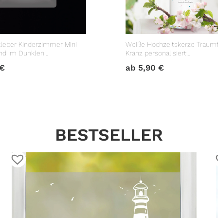
leber Kinderzimmer Mini
Weiße Hochzeitskerze Traum
nd im Dunklen
Kranz personalisiert
ter
Hochzeitsgeschenk
€
ab
5,90
€
BESTSELLER