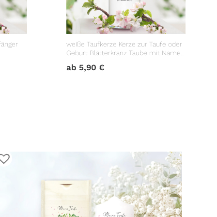
fänger
weiße Taufkerze Kerze zur Taufe oder
Geburt Blätterkranz Taube mit Name
Datum Taufspruch
ab
5,90
€