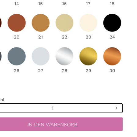
14
15
16
17
18
20
21
22
23
24
26
27
28
29
30
hl
ttoo
zimmer
IN DEN WARENKORB