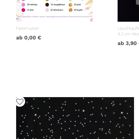
Farbmuster
Leuchtaufk
4,3 cm Mo
ab
0,00
€
Lichtschal
ab
3,90