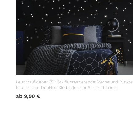
Leuchtaufkleber 350 Stk fluoreszierende Sterne und Punkte
leuchten im Dunklen Kinderzimmer Sternenhimmel
ab
9,90
€