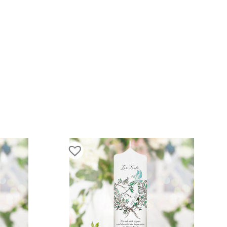
blumen
ion
zimmer