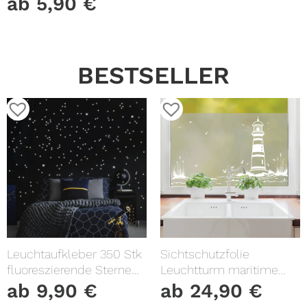
ab
5,90
€
BESTSELLER
Leuchtaufkleber 350 Stk
Sichtschutzfolie
fluoreszierende Sterne
Leuchtturm maritime
und Punkte leuchten im
Fensterfolie Fensterdeko
ab
9,90
€
ab
24,90
€
Dunklen Kinderzimmer
Milchglasfolie