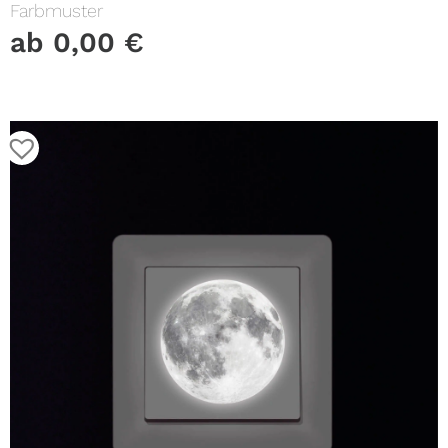
Farbmuster
ab
0,00
€