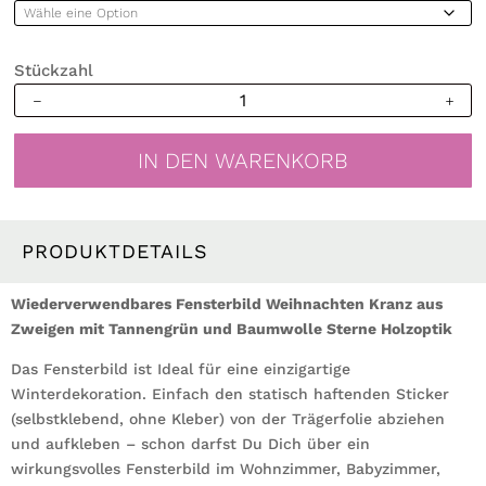
Stückzahl
Wiederverwendbar
Fensterbild
Weihnachten
IN DEN WARENKORB
Kranz
aus
Zweigen
mit
PRODUKTDETAILS
Tannengrün
und
Wiederverwendbares Fensterbild Weihnachten Kranz aus
Baumwolle
Zweigen mit Tannengrün und Baumwolle Sterne Holzoptik
Holzoptik
Das Fensterbild ist Ideal für eine einzigartige
Menge
Winterdekoration. Einfach den statisch haftenden Sticker
(selbstklebend, ohne Kleber) von der Trägerfolie abziehen
und aufkleben – schon darfst Du Dich über ein
wirkungsvolles Fensterbild im Wohnzimmer, Babyzimmer,