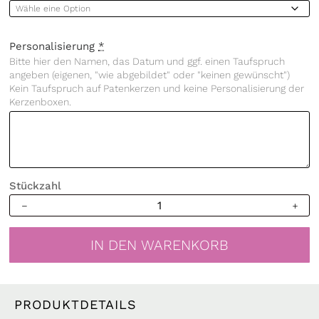
Personalisierung
*
Bitte hier den Namen, das Datum und ggf. einen Taufspruch
angeben (eigenen, "wie abgebildet" oder "keinen gewünscht")
Kein Taufspruch auf Patenkerzen und keine Personalisierung der
Kerzenboxen.
Stückzahl
weiße
Taufkerze
Kerze
IN DEN WARENKORB
zur
Taufe
oder
Geburt
PRODUKTDETAILS
Biene