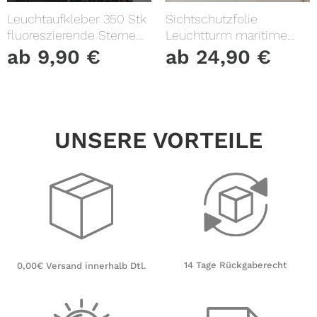
Leuchtaufkleber 350 Stk
Sichtschutzfolie
fluoreszierende Sterne
Leuchtturm maritime
und Punkte leuchten im
Fensterfolie Fensterdeko
ab
9,90
€
ab
24,90
€
Dunklen Kinderzimmer
Milchglasfolie
Sternenhimmel
UNSERE VORTEILE
14 Tage Rückgaberecht
0,00€ Versand innerhalb Dtl.