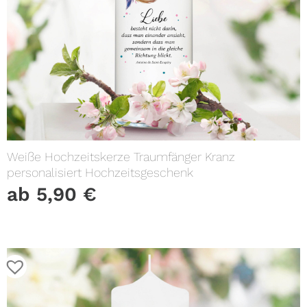
Weiße Hochzeitskerze Traumfänger Kranz
personalisiert Hochzeitsgeschenk
ab
5,90
€