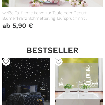
weiße Taufkerze Kerze zur Taufe oder Geburt
Blumenkranz Schmetterling Taufspruch mit
Wunschname & Datum
ab
5,90
€
BESTSELLER