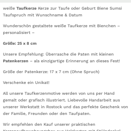
Hummel
weiße
Taufkerze
Kerze zur Taufe oder Geburt Biene Sumsi
Taufspruch
Taufspruch mit Wunschname & Datum
mit
Wunderschön gestaltete weiße Taufkerze mit Bienchen –
Wunschname
personalisiert –
&
Datum
Größe: 25 x 8 cm
Menge
Unsere Empfehlung: Überrasche die Paten mit kleinen
Patenkerzen
– als einzigartige Erinnerung an dieses Fest!
Größe der Patenkerze: 17 x 7 cm (Ohne Spruch)
Verschenke ein Unikat!
All unsere Taufkerzenmotive werden von uns per Hand
gemalt oder grafisch illustriert. Liebevolle Handarbeit aus
unserer Werkstatt in Rostock und das perfekte Geschenk von
der Familie, Freunden oder den Taufpaten.
Wir empfehlen den Kauf unserer praktischen